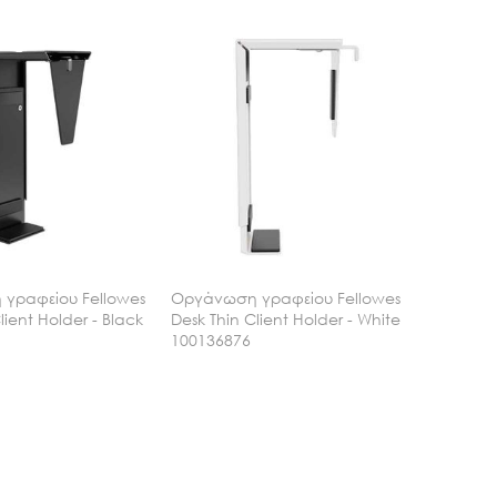
γραφείου Fellowes
Οργάνωση γραφείου Fellowes
lient Holder - Black
Desk Thin Client Holder - White
100136876