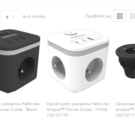
Προβολή ως
ανά σελίδα
6
γραφείου Fellowes
Οργάνωση γραφείου Fellowes
Οργάνωση
wer Cube - Black
Ampra™ Power Cube - White
Ampra™ P
100137170
10013717