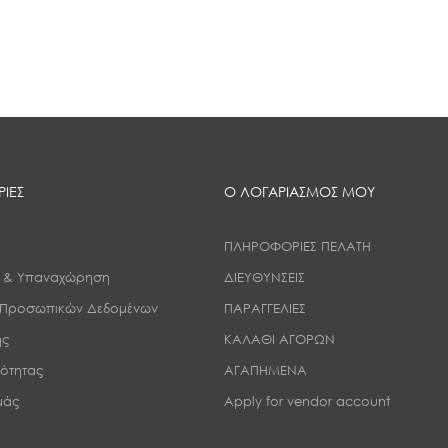
ΙΕΣ
Ο ΛΟΓΑΡΙΑΣΜΟΣ ΜΟΥ
ΠΛΗΡΟΦΟΡΙΕΣ ΠΕΛΑΤΗ
ς & Υπαναχώρηση
ΔΙΕΥΘΥΝΣΕΙΣ
 Προσωπικών Δεδομένων
ΠΑΡΑΓΓΕΛΙΕΣ
ης
ΚΑΛΑΘΙ ΑΓΟΡΩΝ
ιότητας
ΑΓΑΠΗΜΕΝΑ
εμάς
Apply for vendor account