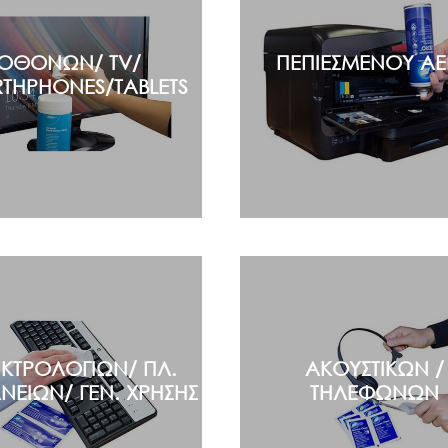
ΟΘΟΝΩΝ/ TV/
ΠΕΠΙΕΣΜΕΝΟΥ ΑΕ
THPHONES/TABLETS
ΚΤΡΟΛΟΓΙΩΝ/ ΠΛ.
ΑΚΟΥΣΤΙΚΩΝ /
ΝΕΙΩΝ/ ΓΕΝ. ΧΡΗΣΗΣ
ΤΗΛΕΦΩΝΩΝ