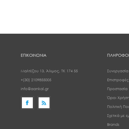
ΕΠΙΚΟΙΝΩΝΙΑ
ΠΛΗΡΟΦΟΡ
Μαλτέζου 13, Άλιμος, ΤΚ 174 55
Συνεργασία
+(30) 2109855005
Επιστροφέ
info@aankal.gr
Προστασία
Όροι Χρήσ
Πολιτική Πο
Σχετικά με 
Brands