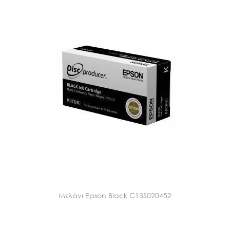
Μελάνι Epson Black C13S020452