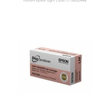
Μελάνι Epson Light Cyan C13S020448