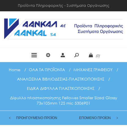
Προϊόντα Πληροφορικής - Συστήματα Οργάνωσης
(0)
Home
/
ΟΛΑ ΤΑ ΠΡΟΪΟΝΤΑ
/
ΜΗΧΑΝΕΣ ΓΡΑΦΕΙΟΥ
/
ΑΝΑΛΩΣΙΜΑ ΒΙΒΛΙΟΔΕΣΙΑΣ-ΠΛΑΣΤΙΚΟΠΟΙΗΣΗΣ
/
ΕΙΔΙΚΑ ΔΙΦΥΛΛΑ ΠΛΑΣΤΙΚΟΠΟΙΗΣΗΣ
/
Δίφυλλο πλαστικοποίησης Fellowes Smaller Sized Glossy
73x105mm 125 mic 5306901
ΠΡΟΗΓΟΥΜΕΝΟ ΠΡΟΪΟΝ
ΕΠΟΜΕΝΟ ΠΡΟΪΟΝ