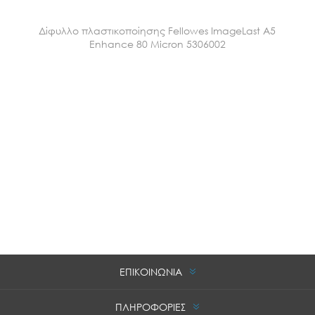
Δίφυλλο πλαστικοποίησης Fellowes ImageLast A5
Enhance 80 Micron 5306002
ΕΠΙΚΟΙΝΩΝΙΑ
ΠΛΗΡΟΦΟΡΙΕΣ