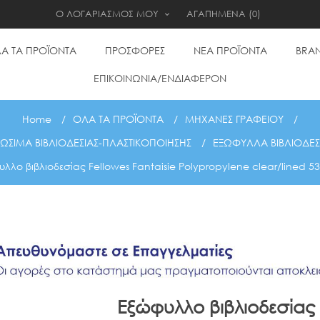
Ο ΛΟΓΑΡΙΑΣΜΟΣ ΜΟΥ
ΑΓΑΠΗΜΕΝΑ
(0)
Α ΤΑ ΠΡΟΪΟΝΤΑ
ΠΡΟΣΦΟΡΕΣ
ΝΕΑ ΠΡΟΪΟΝΤΑ
BRA
ΕΠΙΚΟΙΝΩΝΙΑ/ΕΝΔΙΑΦΕΡΟΝ
Home
/
ΟΛΑ ΤΑ ΠΡΟΪΟΝΤΑ
/
ΜΗΧΑΝΕΣ ΓΡΑΦΕΙΟΥ
/
ΩΣΙΜΑ ΒΙΒΛΙΟΔΕΣΙΑΣ-ΠΛΑΣΤΙΚΟΠΟΙΗΣΗΣ
/
ΕΞΩΦΥΛΛΑ ΒΙΒΛΙΟΔΕΣ
λλο βιβλιοδεσίας Fellowes Fantaisie Polypropylene clear/lined 5
Εξώφυλλο βιβλιοδεσίας 