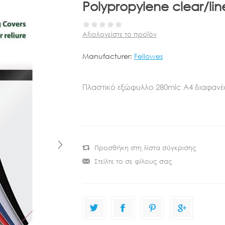
Polypropylene clear/li
Αξιολογείστε το προϊόν
Manufacturer:
Fellowes
Πλαστικό εξώφυλλο 280mic A4 διαφαν