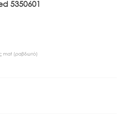
ned 5350601
ές mat (ραβδωτό)