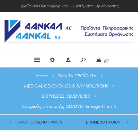
Προϊόντα Πληροφορικής - Συστήματα Οργάνωσης
(0)
Home
/
ΟΛΑ ΤΑ ΠΡΟΪΟΝΤΑ
/
MEDICAL CD/DVD/USB & S/W SOLUTIONS
/
ΕΚΤΥΠΩΤΕΣ CD/DVD/BR
/
Θερμικός εκτυπωτής CD/DVD Rimage Prism III
ΠΡΟΗΓΟΥΜΕΝΟ ΠΡΟΪΟΝ
ΕΠΟΜΕΝΟ ΠΡΟΪΟΝ