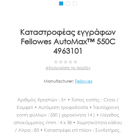
Καταστροφέας εγγράφων
Fellowes AutoMax™ 550C
4963101
Αξιολογείστε το προϊόν
Manufacturer:
Fellowes
Αριθμός Χρηστών : 5+ • Τύπος κοπής : Cross /
Κομφετί • Αυτόματη τροφοδοσία • Ταυτόχρονη
κοπή φύλλων : 550 ( χειροκίνητα 14 ) • Μέγεθος
αποκόμματος /mm : 4 x 38 • Χωρητικότητα κάδου
/ Λίτρα : 83 • Καταστρέφει επί πλέον : Συνδετήρες,