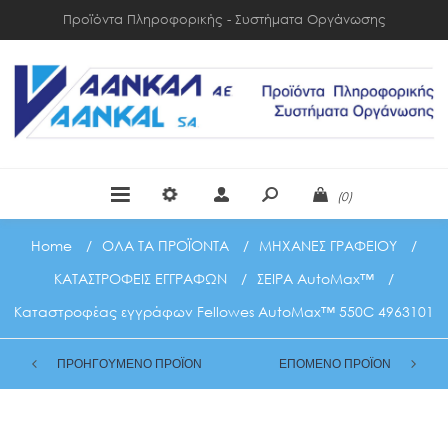
Προϊόντα Πληροφορικής - Συστήματα Οργάνωσης
(0)
Home
/
ΟΛΑ ΤΑ ΠΡΟΪΟΝΤΑ
/
ΜΗΧΑΝΕΣ ΓΡΑΦΕΙΟΥ
/
ΚΑΤΑΣΤΡΟΦΕΙΣ ΕΓΓΡΑΦΩΝ
/
ΣΕΙΡΑ AutoMax™
/
Καταστροφέας εγγράφων Fellowes AutoMax™ 550C 4963101
ΠΡΟΗΓΟΥΜΕΝΟ ΠΡΟΪΟΝ
ΕΠΟΜΕΝΟ ΠΡΟΪΟΝ