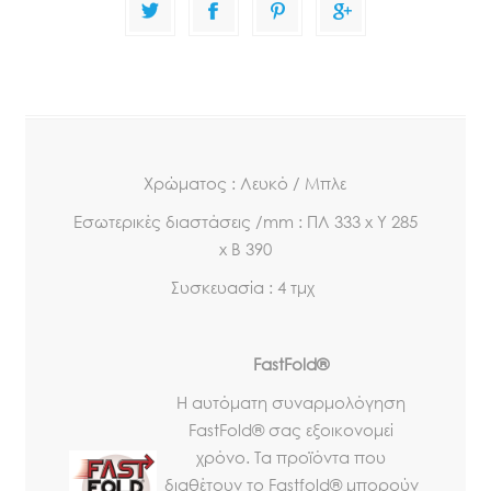
Χρώματος : Λευκό / Μπλε
Εσωτερικές διαστάσεις /mm : ΠΛ 333 x Υ 285
x Β 390
Συσκευασία : 4 τμχ
FastFold®
Η αυτόματη συναρμολόγηση
FastFold® σας εξοικονομεί
χρόνο. Τα προϊόντα που
διαθέτουν το Fastfold® μπορούν