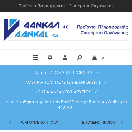
Προϊόντα Πληροφορικής - Συστήματα Οργάνωσης
(0)
Home
/
ΟΛΑ ΤΑ ΠΡΟΪΟΝΤΑ
/
ΚΟΥΤΙΑ ΑΠΟΘΗΚΕΥΣΗΣ/ΜΕΤΑΚΟΜΙΣΗΣ
/
ΚΟΥΤΙΑ ΑΔΡΑΝΟΥΣ ΑΡΧΕΙΟΥ
/
Κουτί αποθήκευσης Bankers Box® Storage Box Blue/White 4pk
4481901
ΠΡΟΗΓΟΥΜΕΝΟ ΠΡΟΪΟΝ
ΕΠΟΜΕΝΟ ΠΡΟΪΟΝ