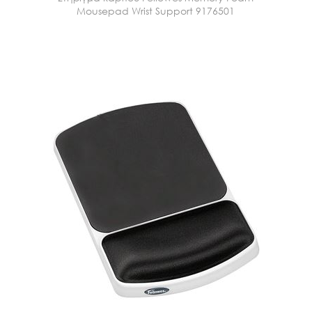
Mousepad Wrist Support 9176501