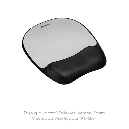
Στήριγμα καρπού Fellowes Memory Foam
Mousepad Wrist Support 9175801