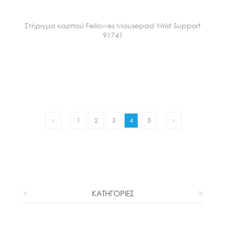
Στήριγμα καρπού Fellowes Mousepad Wrist Support
91741
1
2
3
4
5
ΚΑΤΗΓΟΡΙΕΣ