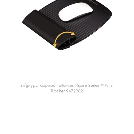
Στήριγμα καρπού Fellowes I-Spire Series™ Wrist
Rocker 9472902