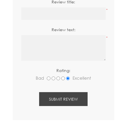
Review title:
*
Review text:
*
Rating:
Bad
Excellent